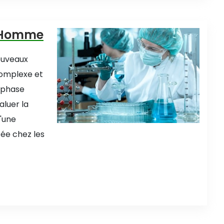
 l'Homme
ouveaux
omplexe et
 phase
aluer la
d'une
tée chez les