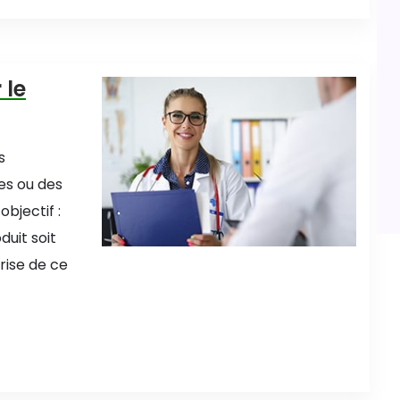
 le
s
es ou des
bjectif :
duit soit
rise de ce