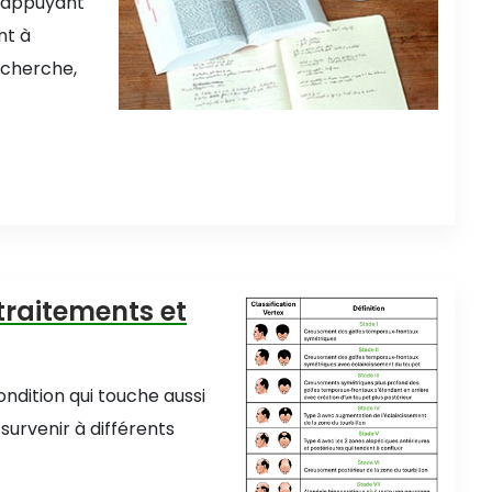
 s’appuyant
nt à
echerche,
traitements et
ondition qui touche aussi
urvenir à différents