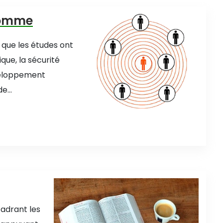
'Homme
 que les études ont
ique, la sécurité
éveloppement
...
cadrant les