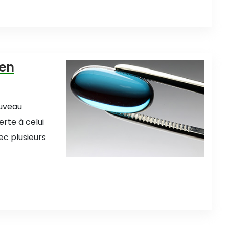
 en
ouveau
rte à celui
ec plusieurs