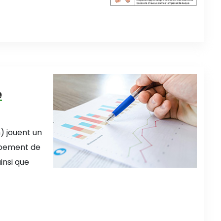
e
) jouent un
ppement de
insi que