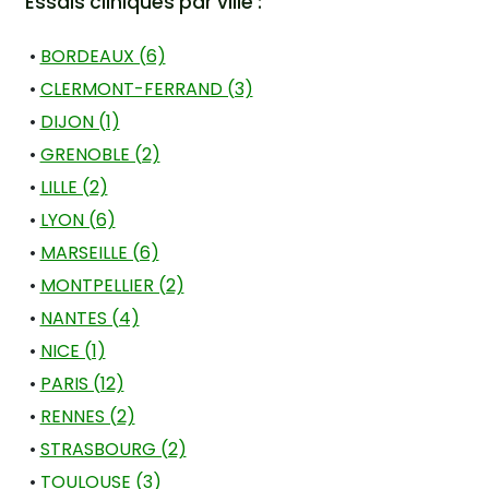
Essais cliniques par ville :
•
BORDEAUX (6)
•
CLERMONT-FERRAND (3)
•
DIJON (1)
•
GRENOBLE (2)
•
LILLE (2)
•
LYON (6)
•
MARSEILLE (6)
•
MONTPELLIER (2)
•
NANTES (4)
•
NICE (1)
•
PARIS (12)
•
RENNES (2)
•
STRASBOURG (2)
•
TOULOUSE (3)