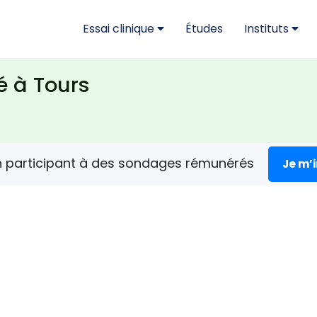
Essai clinique
Études
Instituts
é à Tours
n participant à des sondages rémunérés
Je m’