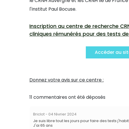
le CRNH Auvergne et les CRNH Île de France
l'Institut Paul Bocuse.
Inscription au centre de recherche C
cliniques rémunérés pour des tests d
Accéder au si
Donnez votre avis sur ce centre :
11 commentaires ont été déposés
Briclot
- 04 février 2024
Je suis libre tout les jours pour faire des tests j'habi
J'ai 65 ans