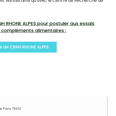
 et Nantes ainsi qu'avec le Centre de Recherche de
RNH RHONE ALPES pour postuler aux essais
e compléments alimentaires :
te de CRNH RHONE ALPES
te Paris 75013