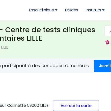
Essai clinique
Études
Instituts
- Centre de tests cliniques
taires LILLE
LILLE
n participant à des sondages rémunérés
Je m’
seur Calmette 59000 LILLE
Voir sur la carte