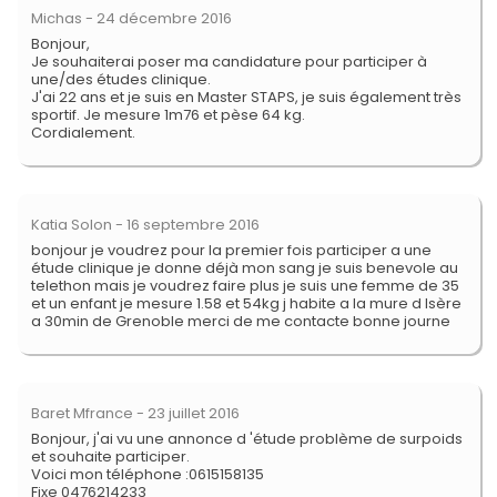
Michas
- 24 décembre 2016
Bonjour,
Je souhaiterai poser ma candidature pour participer à
une/des études clinique.
J'ai 22 ans et je suis en Master STAPS, je suis également très
sportif. Je mesure 1m76 et pèse 64 kg.
Cordialement.
Katia Solon
- 16 septembre 2016
bonjour je voudrez pour la premier fois participer a une
étude clinique je donne déjà mon sang je suis benevole au
telethon mais je voudrez faire plus je suis une femme de 35
et un enfant je mesure 1.58 et 54kg j habite a la mure d Isère
a 30min de Grenoble merci de me contacte bonne journe
Baret Mfrance
- 23 juillet 2016
Bonjour, j'ai vu une annonce d 'étude problème de surpoids
et souhaite participer.
Voici mon téléphone :0615158135
Fixe 0476214233