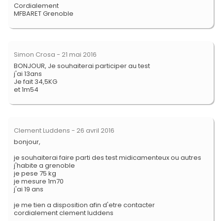
Cordialement
MFBARET Grenoble
Simon Crosa
- 21 mai 2016
BONJOUR, Je souhaiterai participer au test
j'ai 13ans
Je fait 34,5KG
et 1m54
Clement Luddens
- 26 avril 2016
bonjour,
je souhaiterai faire parti des test midicamenteux ou autres
j'habite a grenoble
je pese 75 kg
je mesure 1m70
j'ai 19 ans
je me tien a disposition afin d'etre contacter
cordialement clement luddens