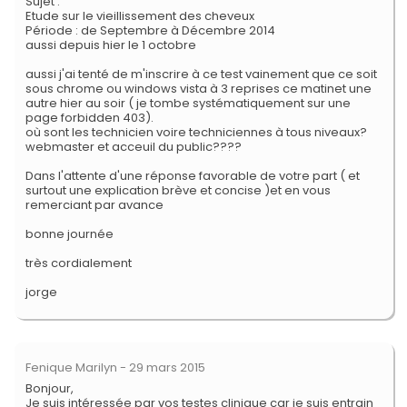
Sujet :
Etude sur le vieillissement des cheveux
Période : de Septembre à Décembre 2014
aussi depuis hier le 1 octobre
aussi j'ai tenté de m'inscrire à ce test vainement que ce soit
sous chrome ou windows vista à 3 reprises ce matinet une
autre hier au soir ( je tombe systématiquement sur une
page forbidden 403).
où sont les technicien voire techniciennes à tous niveaux?
webmaster et acceuil du public????
Dans l'attente d'une réponse favorable de votre part ( et
surtout une explication brève et concise )et en vous
remerciant par avance
bonne journée
très cordialement
jorge
Fenique Marilyn
- 29 mars 2015
Bonjour,
Je suis intéressée par vos testes clinique car je suis entrain