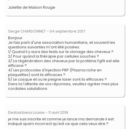
Juliette de Maison Rouge
Serge CHARDONNET
- 04 septembre 2017
Bonjour.
Je fais parti d'une association humanitaire, et souvent les
questions suivantes m'ont été posées:
1/ Quand il y aura des tests sur le clonage des cheveux ?
2/ Pour quand la thérapie par cellules souches ?
3/ La régénération des cheveux par la protéine Fgf9 est elle
efficace ?
4/ Les protocoles d'injection PRP (Plasma riche en
plaquettes) sont ils efficaces ?
5/ Le casque et ou le peigne laser sont ils efficaces ?
Dans la l'attente de vos réponses, veuillez agréer mes plus
cordiales salutations.
Desbarbieux Louise
- 11 avril 2016
je me suis inscrite et comme je lance ma demande il est
indiqué spam incorrect qu'est ce que cela veux dire ?